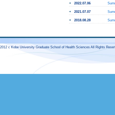
2022.07.06
Sum
2021.07.07
Sum
2018.08.28
Sum
2017.07.07
Sum
2016.08.08
Sum
2016.01.26
ICH
2012 c Kobe University Graduate School of Health Sciences All Rights Reser
2015.08.27
Sum
2014.08.29
Sum
2013.10.17-10.19
Aut
2013.10.01
シラ
2013.06.28
IC
2013.03.01
IC
2012.10.04-10.05
Aut