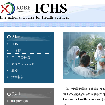
HOME
ご挨拶
コースの特徴
カリキュラム内容
履修
活動報告
神戸大学大学院保健学研究科
博士課程前期課程の大学院生を対象にI
Course for Health Scie
神戸大学
た。