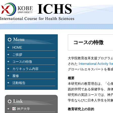
コースの特徴
HOME
ご挨拶
大学院教育改革支援プログラ
コースの特徴
された
International Activity
カリキュラム内容
グローバルエキスパートを養
履修
概要
活動報告
本研究科の教育理念は、「心
践的学問である保健学を、身
研究科の英語コースでは、神
学生ならびに日本人学生を対
神戸大学
教育研究上の目的