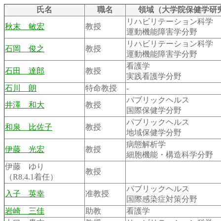
氏名
職名
領域（大学院保健学研
リハビリテーション科学
秋末 敏宏
教授
運動機能障害学分野
リハビリテーション科学
石岡 俊之
教授
運動機能障害学分野
看護学
石田 達郎
教授
実践看護学分野
石川 朗
特命教授
-
パブリックヘルス
井澤 和大
教授
国際保健学分野
パブリックヘルス
和泉 比佐子
教授
地域保健学分野
病態解析学
伊藤 光宏
教授
細胞機能・構造科学分野
伊藤 ゆり
教授
（R8.4.1着任）
パブリックヘルス
入子 英幸
准教授
国際感染症対策分野
岩崎 三佳
助教
看護学