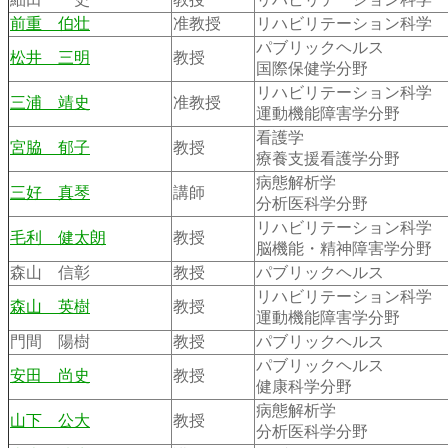
前重 伯壮
准教授
リハビリテーション科学
パブリックヘルス
松井 三明
教授
国際保健学分野
リハビリテーション科学
三浦 靖史
准教授
運動機能障害学分野
看護学
宮脇 郁子
教授
療養支援看護学分野
病態解析学
三好 真琴
講師
分析医科学分野
リハビリテーション科学
毛利 健太朗
教授
脳機能・精神障害学分野
森山 信彰
教授
パブリックヘルス
リハビリテーション科学
森山 英樹
教授
運動機能障害学分野
門間 陽樹
教授
パブリックヘルス
パブリックヘルス
安田 尚史
教授
健康科学分野
病態解析学
山下 公大
教授
分析医科学分野