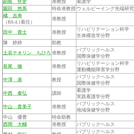
副島 尭史
准教授
看護学
園田 悠馬
特命准教授
ウェルビーイング先端研究
橘 吉寿
准教授
（R8.4.1着任）
リハビリテーション科学
田中 貴士
准教授
生体構造学分野
陳 婷婷
助教
パブリックヘルス
土谷テオリン ちひろ
准教授
国際保健学分野
リハビリテーション科学
長尾 徹
准教授
運動機能障害学分野
パブリックヘルス
中澤 港
教授
国際保健学分野
看護学
中西 泰弘
講師
実践看護学分野
パブリックヘルス
中山 貴美子
准教授
地域保健学分野
中山 優豊
特命助教
西岡 大輔
准教授
パブリックヘルス
パブリックヘルス