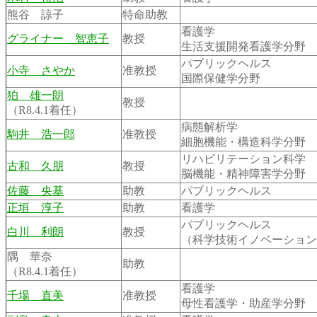
熊谷 諒子
特命助教
看護学
グライナー 智恵子
教授
生活支援開発看護学分野
パブリックヘルス
小寺 さやか
准教授
国際保健学分野
狛 雄一朗
教授
（R8.4.1着任）
病態解析学
駒井 浩一郎
准教授
細胞機能・構造科学分野
リハビリテーション科学
古和 久朋
教授
脳機能・精神障害学分野
佐藤 央基
助教
パブリックヘルス
正垣 淳子
助教
看護学
パブリックヘルス
白川 利朗
教授
（科学技術イノベーション
隅 華奈
助教
（R8.4.1着任）
看護学
千場 直美
准教授
母性看護学・助産学分野