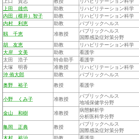
上口 貴志
教授
リハビリテーション科学
上田 雄也
助教
リハビリテーション科学
内田（横井）智子
助教
リハビリテーション科学
内村 利恵
助教
パブリックヘルス
パブリックヘルス
靱 千恵
准教授
国際感染症対策分野
胡 友恵
助教
リハビリテーション科学
大岸 文美
助教
看護学
太田 浩子
特命助手
看護学
大塚 明香
准教授
リハビリテーション科学
沖 侑大郎
助教
パブリックヘルス
奥野 裕子
教授
看護学
パブリックヘルス
小野 くみ子
准教授
地域保健学分野
病態解析学
金山 和樹
准教授
分析医科学分野
パブリックヘルス
亀岡 正典
教授
国際感染症対策分野
木村 裕治
助教
看護学