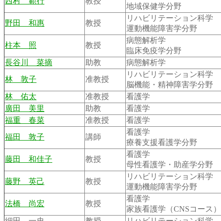
西村 範行
教授
地域保健学分野
リハビリテーション科学
野田 和惠
教授
運動機能障害学分野
病態解析学
柱本 照
教授
臨床免疫学分野
長谷川 菜摘
助教
病態解析学
リハビリテーション科学
林 敦子
准教授
脳機能・精神障害学分野
林 佑太
准教授
看護学
廣田 美里
助教
看護学
福重 春菜
准教授
看護学
看護学
福田 敦子
講師
療養支援看護学分野
看護学
藤田 和佳子
教授
母性看護学・助産学分野
リハビリテーション科学
藤野 英己
教授
運動機能障害学分野
看護学
法橋 尚宏
教授
家族看護学（CNSコース
細田 一史
教授
リハビリテーション科学